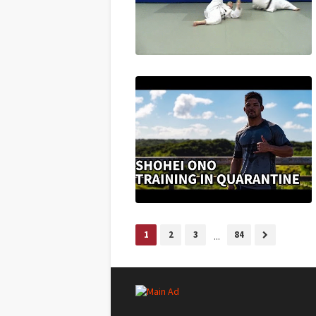
1
2
3
...
84