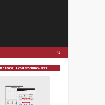
M E APOSTILA COM DESENHOS - PEÇA
A!