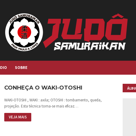
OIO
SOBRE
CONHEÇA O WAKI-OTOSHI
ÁLBU
AGOR
WAKI-OTOSHI , WAKI : axila; OTOSHI : tombamento, queda,
projeção. Esta técnica torna-se mais eficaz…
VEJA MAIS