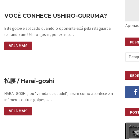
VOCÊ CONHECE USHIRO-GURUMA?
Apenas
Este golpe é aplicado quando o oponente está pela retaguarda
tentando um Ushiro-goshi , por exemp…
PESQ
VEJA MAIS
REDE
払腰 / Harai-goshi
HARAI-GOSHI , ou "varrida de quadril", assim como acontece em
inúmeros outros golpes, s…
VEJA MAIS
POST