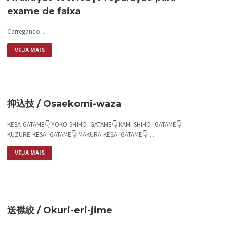
exame de faixa
Carregando…
VEJA MAIS
抑込技 / Osaekomi-waza
KESA-GATAME👇 YOKO-SHIHO -GATAME👇 KAMI-SHIHO -GATAME👇
KUZURE-KESA -GATAME👇 MAKURA-KESA -GATAME👇…
VEJA MAIS
送襟絞 / Okuri-eri-jime