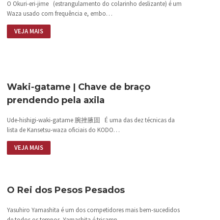
O Okuri-eri-jime (estrangulamento do colarinho deslizante) é um
Waza usado com frequência e, embo…
VEJA MAIS
Waki-gatame | Chave de braço
prendendo pela axila
Ude-hishigi-waki-gatame 腕挫腋固 É uma das dez técnicas da
lista de Kansetsu-waza oficiais do KODO…
VEJA MAIS
O Rei dos Pesos Pesados
Yasuhiro Yamashita é um dos competidores mais bem-sucedidos
de todos os tempos. Yamashita é tricamp…